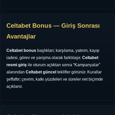
Celtabet Bonus — Giriş Sonrası
Avantajlar
Celtabet bonus
başlıkları; karşılama, yatırım, kayıp
iadesi, görev ve yarışma olarak farklılaşır.
Celtabet
resmi giriş
ile oturum açtıktan sonra “Kampanyalar”
alanından
Celtabet güncel
teklifler görünür. Kurallar
şeffaftır; çevrim, katkı yüzdeleri ve süreler net biçimde
açıklanır.