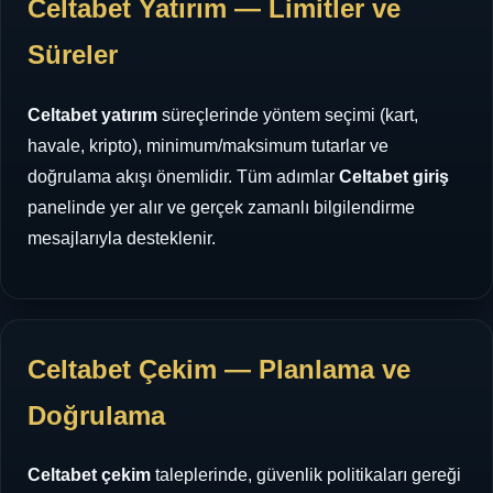
Celtabet Yatırım — Limitler ve
Süreler
Celtabet yatırım
süreçlerinde yöntem seçimi (kart,
havale, kripto), minimum/maksimum tutarlar ve
doğrulama akışı önemlidir. Tüm adımlar
Celtabet giriş
panelinde yer alır ve gerçek zamanlı bilgilendirme
mesajlarıyla desteklenir.
Celtabet Çekim — Planlama ve
Doğrulama
Celtabet çekim
taleplerinde, güvenlik politikaları gereği