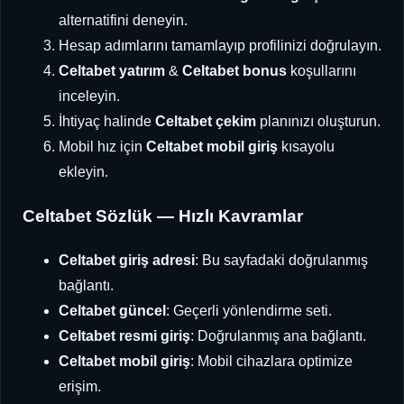
alternatifini deneyin.
Hesap adımlarını tamamlayıp profilinizi doğrulayın.
Celtabet yatırım
&
Celtabet bonus
koşullarını
inceleyin.
İhtiyaç halinde
Celtabet çekim
planınızı oluşturun.
Mobil hız için
Celtabet mobil giriş
kısayolu
ekleyin.
Celtabet Sözlük — Hızlı Kavramlar
Celtabet giriş adresi
: Bu sayfadaki doğrulanmış
bağlantı.
Celtabet güncel
: Geçerli yönlendirme seti.
Celtabet resmi giriş
: Doğrulanmış ana bağlantı.
Celtabet mobil giriş
: Mobil cihazlara optimize
erişim.