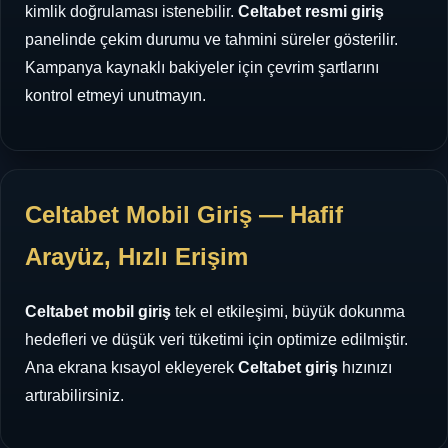
kimlik doğrulaması istenebilir.
Celtabet resmi giriş
panelinde çekim durumu ve tahmini süreler gösterilir.
Kampanya kaynaklı bakiyeler için çevrim şartlarını
kontrol etmeyi unutmayın.
Celtabet Mobil Giriş — Hafif
Arayüz, Hızlı Erişim
Celtabet mobil giriş
tek el etkileşimi, büyük dokunma
hedefleri ve düşük veri tüketimi için optimize edilmiştir.
Ana ekrana kısayol ekleyerek
Celtabet giriş
hızınızı
artırabilirsiniz.