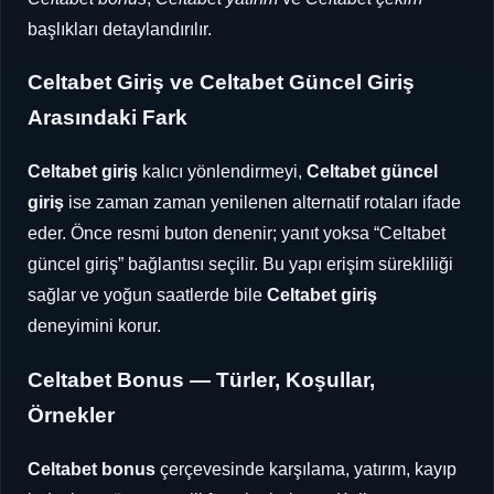
başlıkları detaylandırılır.
Celtabet Giriş ve Celtabet Güncel Giriş
Arasındaki Fark
Celtabet giriş
kalıcı yönlendirmeyi,
Celtabet güncel
giriş
ise zaman zaman yenilenen alternatif rotaları ifade
eder. Önce resmi buton denenir; yanıt yoksa “Celtabet
güncel giriş” bağlantısı seçilir. Bu yapı erişim sürekliliği
sağlar ve yoğun saatlerde bile
Celtabet giriş
deneyimini korur.
Celtabet Bonus — Türler, Koşullar,
Örnekler
Celtabet bonus
çerçevesinde karşılama, yatırım, kayıp