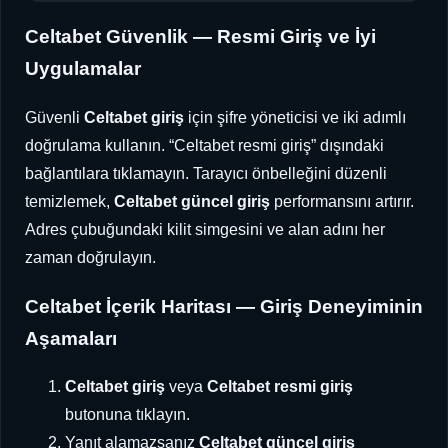
Celtabet Güvenlik — Resmi Giriş ve İyi
Uygulamalar
Güvenli
Celtabet giriş
için şifre yöneticisi ve iki adımlı
doğrulama kullanın. “Celtabet resmi giriş” dışındaki
bağlantılara tıklamayın. Tarayıcı önbelleğini düzenli
temizlemek,
Celtabet güncel giriş
performansını artırır.
Adres çubuğundaki kilit simgesini ve alan adını her
zaman doğrulayın.
Celtabet İçerik Haritası — Giriş Deneyiminin
Aşamaları
Celtabet giriş
veya
Celtabet resmi giriş
butonuna tıklayın.
Yanıt alamazsanız
Celtabet güncel giriş