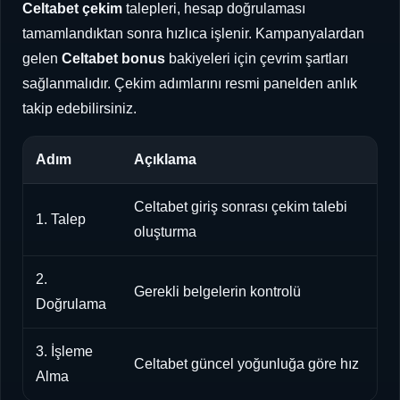
Celtabet çekim
talepleri, hesap doğrulaması
tamamlandıktan sonra hızlıca işlenir. Kampanyalardan
gelen
Celtabet bonus
bakiyeleri için çevrim şartları
sağlanmalıdır. Çekim adımlarını resmi panelden anlık
takip edebilirsiniz.
Adım
Açıklama
Celtabet giriş sonrası çekim talebi
1. Talep
oluşturma
2.
Gerekli belgelerin kontrolü
Doğrulama
3. İşleme
Celtabet güncel yoğunluğa göre hız
Alma