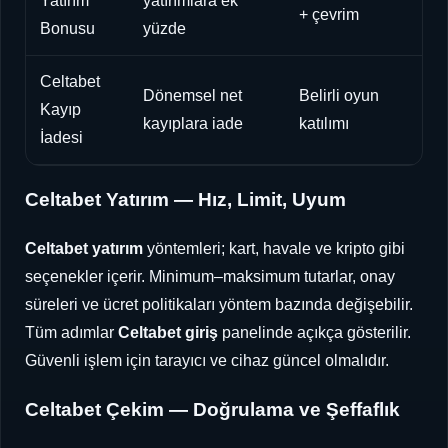
Yatırım
yatırımlara ek
+ çevrim
Bonusu
yüzde
Celtabet
Dönemsel net
Belirli oyun
Kayıp
kayıplara iade
katılımı
İadesi
Celtabet Yatırım — Hız, Limit, Uyum
Celtabet yatırım
yöntemleri; kart, havale ve kripto gibi
seçenekler içerir. Minimum–maksimum tutarlar, onay
süreleri ve ücret politikaları yöntem bazında değişebilir.
Tüm adımlar
Celtabet giriş
panelinde açıkça gösterilir.
Güvenli işlem için tarayıcı ve cihaz güncel olmalıdır.
Celtabet Çekim — Doğrulama ve Şeffaflık