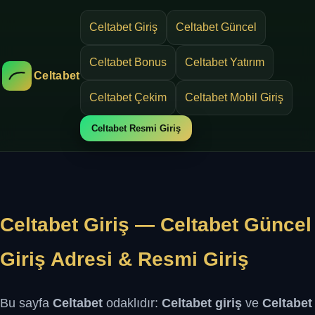
Celtabet Giriş
Celtabet Güncel
Celtabet Bonus
Celtabet Yatırım
Celtabet
Celtabet Çekim
Celtabet Mobil Giriş
Celtabet Resmi Giriş
Celtabet Giriş — Celtabet Güncel
Giriş Adresi & Resmi Giriş
Bu sayfa
Celtabet
odaklıdır:
Celtabet giriş
ve
Celtabet