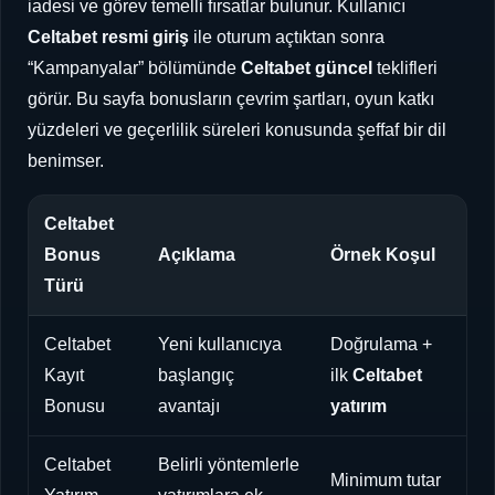
iadesi ve görev temelli fırsatlar bulunur. Kullanıcı
Celtabet resmi giriş
ile oturum açtıktan sonra
“Kampanyalar” bölümünde
Celtabet güncel
teklifleri
görür. Bu sayfa bonusların çevrim şartları, oyun katkı
yüzdeleri ve geçerlilik süreleri konusunda şeffaf bir dil
benimser.
Celtabet
Bonus
Açıklama
Örnek Koşul
Türü
Celtabet
Yeni kullanıcıya
Doğrulama +
Kayıt
başlangıç
ilk
Celtabet
Bonusu
avantajı
yatırım
Celtabet
Belirli yöntemlerle
Minimum tutar