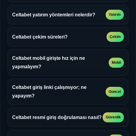
Kampanyalar sayfasında çevrim ve süre detayları
Celtabet yatırım yöntemleri nelerdir?
yer alır.
Yatırım
Kart, havale ve kripto seçenekleri mevcuttur.
Celtabet çekim süreleri?
Çekim
Doğrulama durumuna ve yönteme göre değişir,
Celtabet mobil girişte hız için ne
genellikle hızlıdır.
Mobil
yapmalıyım?
Ana ekrana kısayol ekleyin; favori bağlantılarla tek
Celtabet giriş linki çalışmıyor; ne
tık erişin.
Güncel
yapayım?
Önbelleği temizleyip alternatif linki deneyin.
Celtabet resmi giriş doğrulaması nasıl?
Güvenlik
Adres çubuğundaki kilidi ve alan adını kontrol edin.