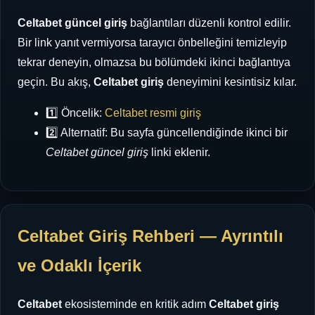
Celtabet güncel giriş
bağlantıları düzenli kontrol edilir.
Bir link yanıt vermiyorsa tarayıcı önbelleğini temizleyip
tekrar deneyin, olmazsa bu bölümdeki ikinci bağlantıya
geçin. Bu akış,
Celtabet giriş
deneyimini kesintisiz kılar.
1️⃣ Öncelik:
Celtabet resmi giriş
2️⃣ Alternatif: Bu sayfa güncellendiğinde ikinci bir
Celtabet güncel giriş
linki eklenir.
Celtabet Giriş Rehberi — Ayrıntılı
ve Odaklı İçerik
Celtabet
ekosisteminde en kritik adım
Celtabet giriş