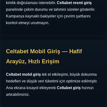
kimlik doğrulaması istenebilir.
Celtabet resmi giriş
panelinde çekim durumu ve tahmini süreler gösterilir.
Kampanya kaynaklı bakiyeler için çevrim şartlarını
kontrol etmeyi unutmayın.
Celtabet Mobil Giriş — Hafif
Arayüz, Hızlı Erişim
Celtabet mobil giriş
tek el etkileşimi, büyük dokunma
hedefleri ve düşük veri tüketimi için optimize edilmiştir.
Ana ekrana kısayol ekleyerek
Celtabet giriş
hızınızı
artırabilirsiniz.