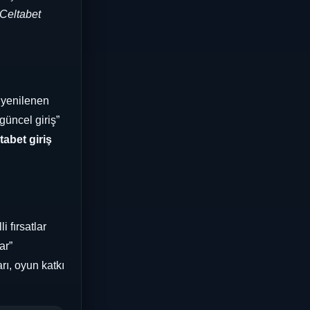
Celtabet
yenilenen
güncel giriş”
tabet giriş
 fırsatlar
ar”
arı, oyun katkı