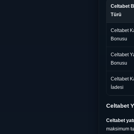
Celtabet 
Türü
Celtabet K
Bonusu
Celtabet Ya
Bonusu
Celtabet K
İadesi
Celtabet Y
Celtabet yat
maksimum tuta