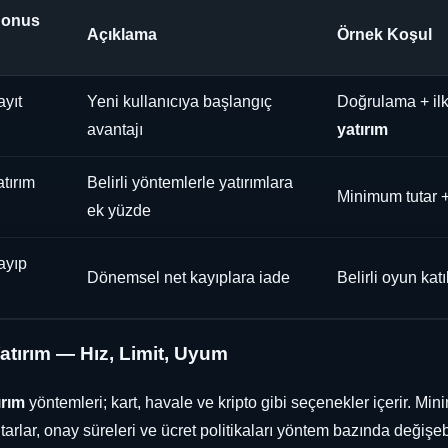
Bonus
Açıklama
Örnek Koşul
ayıt
Yeni kullanıcıya başlangıç
Doğrulama + il
avantajı
yatırım
tırım
Belirli yöntemlerle yatırımlara
Minimum tutar 
ek yüzde
ayıp
Dönemsel net kayıplara iade
Belirli oyun katı
atırım — Hız, Limit, Uyum
ırım
yöntemleri; kart, havale ve kripto gibi seçenekler içerir. Mi
rlar, onay süreleri ve ücret politikaları yöntem bazında değişeb