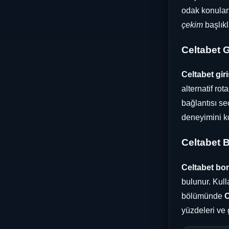
odak konuları
çekim
başlıkla
Celtabet G
Celtabet giri
alternatif ro
bağlantısı se
deneyimini ko
Celtabet B
Celtabet bo
bulunur. Kull
bölümünde
C
yüzdeleri ve 