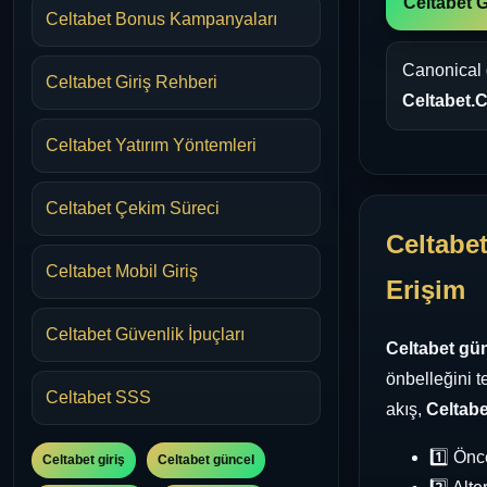
Celtabet G
Celtabet Bonus Kampanyaları
Canonical
Celtabet Giriş Rehberi
Celtabet.Ce
Celtabet Yatırım Yöntemleri
Celtabet Çekim Süreci
Celtabet
Celtabet Mobil Giriş
Erişim
Celtabet Güvenlik İpuçları
Celtabet gün
önbelleğini t
Celtabet SSS
akış,
Celtabe
1️⃣ Önc
Celtabet giriş
Celtabet güncel