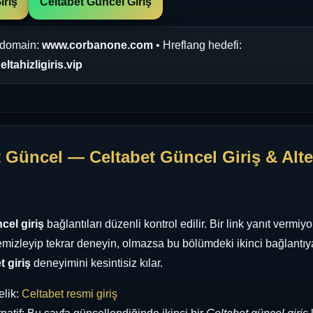
iriş
Celtabet Güncel Giriş
 domain:
www.corbanone.com
• Hreflang hedefi:
ltahizligiris.vip
 Güncel — Celtabet Güncel Giriş & Alte
cel giriş
bağlantıları düzenli kontrol edilir. Bir link yanıt vermiyo
emizleyip tekrar deneyin, olmazsa bu bölümdeki ikinci bağlantıy
t giriş
deneyimini kesintisiz kılar.
elik:
Celtabet resmi giriş