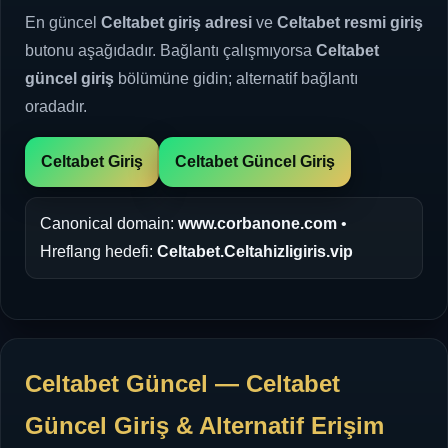
En güncel
Celtabet giriş adresi
ve
Celtabet resmi giriş
butonu aşağıdadır. Bağlantı çalışmıyorsa
Celtabet
güncel giriş
bölümüne gidin; alternatif bağlantı
oradadır.
Celtabet Giriş
Celtabet Güncel Giriş
Canonical domain:
www.corbanone.com
•
Hreflang hedefi:
Celtabet.Celtahizligiris.vip
Celtabet Güncel — Celtabet
Güncel Giriş & Alternatif Erişim