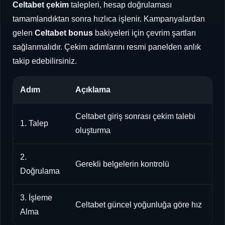
Celtabet çekim
talepleri, hesap doğrulaması
tamamlandıktan sonra hızlıca işlenir. Kampanyalardan
gelen
Celtabet bonus
bakiyeleri için çevrim şartları
sağlanmalıdır. Çekim adımlarını resmi panelden anlık
takip edebilirsiniz.
Adım
Açıklama
Celtabet giriş sonrası çekim talebi
1. Talep
oluşturma
2.
Gerekli belgelerin kontrolü
Doğrulama
3. İşleme
Celtabet güncel yoğunluğa göre hız
Alma