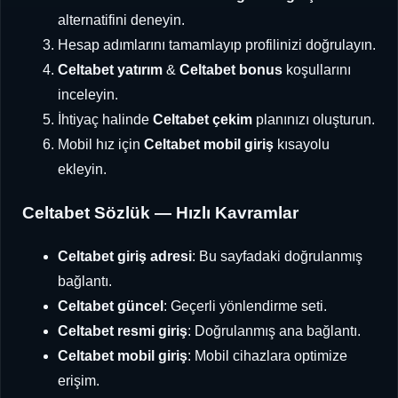
alternatifini deneyin.
Hesap adımlarını tamamlayıp profilinizi doğrulayın.
Celtabet yatırım
&
Celtabet bonus
koşullarını
inceleyin.
İhtiyaç halinde
Celtabet çekim
planınızı oluşturun.
Mobil hız için
Celtabet mobil giriş
kısayolu
ekleyin.
Celtabet Sözlük — Hızlı Kavramlar
Celtabet giriş adresi
: Bu sayfadaki doğrulanmış
bağlantı.
Celtabet güncel
: Geçerli yönlendirme seti.
Celtabet resmi giriş
: Doğrulanmış ana bağlantı.
Celtabet mobil giriş
: Mobil cihazlara optimize
erişim.