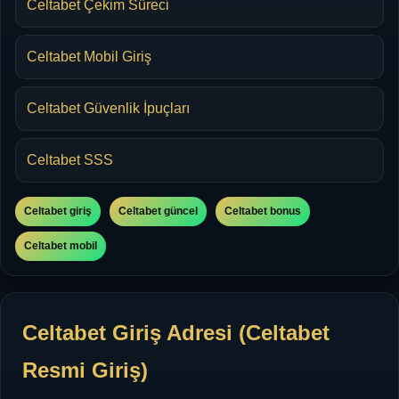
Celtabet Çekim Süreci
Celtabet Mobil Giriş
Celtabet Güvenlik İpuçları
Celtabet SSS
Celtabet giriş
Celtabet güncel
Celtabet bonus
Celtabet mobil
Celtabet Giriş Adresi (Celtabet
Resmi Giriş)