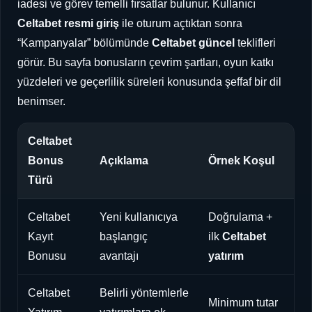
iadesi ve görev temelli fırsatlar bulunur. Kullanıcı
Celtabet resmi giriş
ile oturum açtıktan sonra
“Kampanyalar” bölümünde
Celtabet güncel
teklifleri
görür. Bu sayfa bonusların çevrim şartları, oyun katkı
yüzdeleri ve geçerlilik süreleri konusunda şeffaf bir dil
benimser.
Celtabet
Bonus
Açıklama
Örnek Koşul
Türü
Celtabet
Yeni kullanıcıya
Doğrulama +
Kayıt
başlangıç
ilk
Celtabet
Bonusu
avantajı
yatırım
Celtabet
Belirli yöntemlerle
Minimum tutar