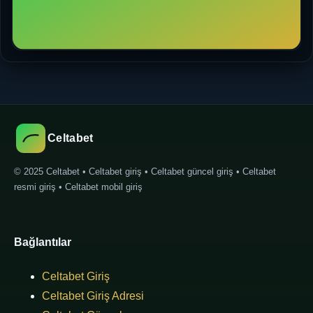
Celtabet
© 2025 Celtabet • Celtabet giriş • Celtabet güncel giriş • Celtabet
resmi giriş • Celtabet mobil giriş
Bağlantılar
Celtabet Giriş
Celtabet Giriş Adresi